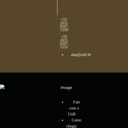
+55
(61)
3107-
1550
+55
(61)
3107-
1551
dan@unb.br
Fale
com a
UnB
Como
chegar