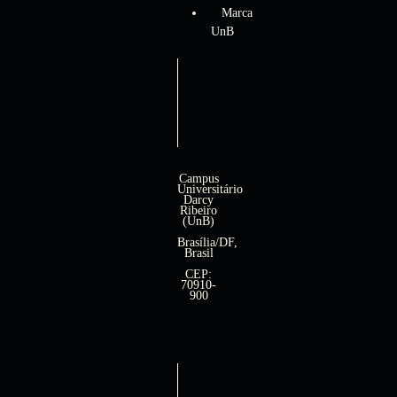
Marca
UnB
Campus
Universitário
Darcy
Ribeiro
(UnB)
Brasília/DF,
Brasil
CEP:
70910-
900