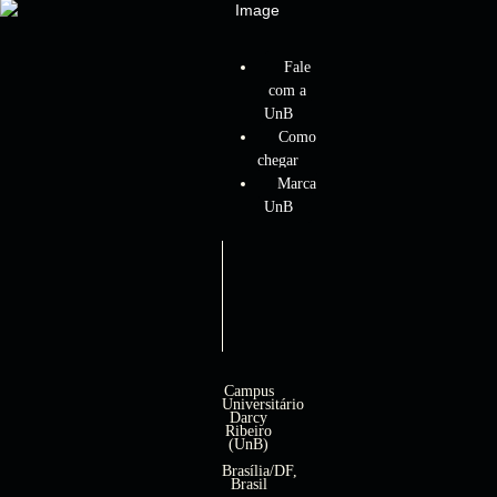
Fale
com a
UnB
Como
chegar
Marca
UnB
Campus
Universitário
Darcy
Ribeiro
(UnB)
Brasília/DF,
Brasil