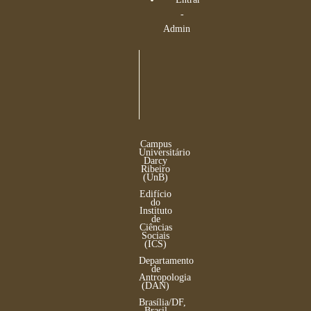
-
Admin
Campus
Universitário
Darcy
Ribeiro
(UnB)
Edifício
do
Instituto
de
Ciências
Sociais
(ICS)
Departamento
de
Antropologia
(DAN)
Brasília/DF,
Brasil