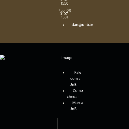
3107-
1550
+55 (61)
3107-
1551
dan@unb.br
Fale
com a
UnB
Como
chegar
Marca
UnB