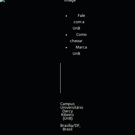
Fale
com a
UnB
Como
chegar
Marca
UnB
Campus
Universitário
Darcy
Ribeiro
(UnB)
Brasília/DF,
Brasil