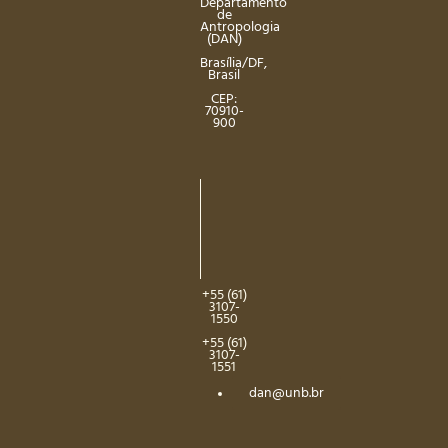
Departamento
de
Antropologia
(DAN)
Brasília/DF,
Brasil
CEP:
70910-
900
+55 (61)
3107-
1550
+55 (61)
3107-
1551
dan@unb.br