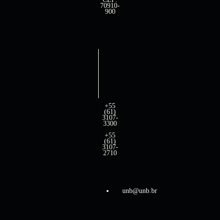
70910-
900
+55
(61)
3107-
3300
+55
(61)
3107-
2710
unb@unb.br