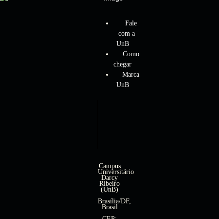
Fale
com a
UnB
Como
chegar
Marca
UnB
Campus
Universitário
Darcy
Ribeiro
(UnB)
Brasília/DF,
Brasil
CEP: