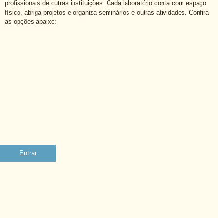
profissionais de outras instituições. Cada laboratório conta com espaço
físico, abriga projetos e organiza seminários e outras atividades. Confira
as opções abaixo:
CAJU
LABORATÓRIO DE ESTUDOS DA CIDADANIA, ADMINISTRAÇÃO DE
CONFLITOS E JUSTIÇA
Entrar