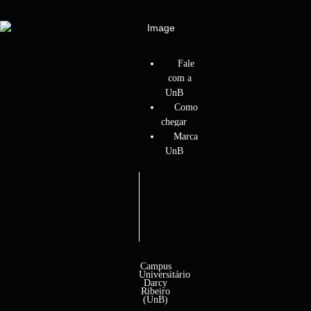
Fale
com a
UnB
Como
chegar
Marca
UnB
Campus
Universitário
Darcy
Ribeiro
(UnB)