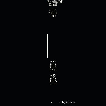
Brasília/DF,
Brasil
CEP:
70910-
900
+55
(61)
3107-
3300
+55
(61)
3107-
2710
unb@unb.br