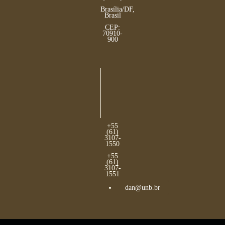
Brasília/DF,
Brasil
CEP:
70910-
900
+55
(61)
3107-
1550
+55
(61)
3107-
1551
dan@unb.br