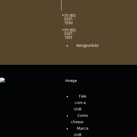
+55 (61)
3107-
1550
+55 (61)
3107-
1551
dan@unb.br
Fale
com a
UnB
Como
chegar
Marca
UnB