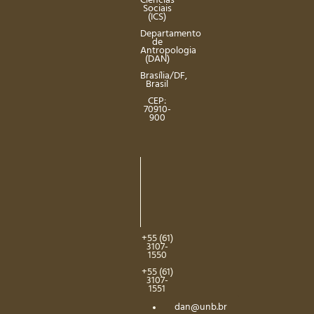
Ciências
Sociais
(ICS)
Departamento
de
Antropologia
(DAN)
Brasília/DF,
Brasil
CEP:
70910-
900
+55 (61)
3107-
1550
+55 (61)
3107-
1551
dan@unb.br