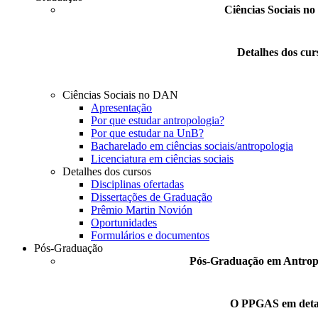
Ciências Sociais n
Detalhes dos cur
Ciências Sociais no DAN
Apresentação
Por que estudar antropologia?
Por que estudar na UnB?
Bacharelado em ciências sociais/antropologia
Licenciatura em ciências sociais
Detalhes dos cursos
Disciplinas ofertadas
Dissertações de Graduação
Prêmio Martin Novión
Oportunidades
Formulários e documentos
Pós-Graduação
Pós-Graduação em Antropo
O PPGAS em deta