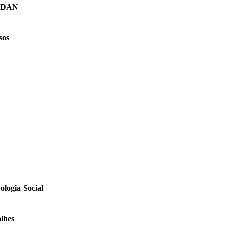
o DAN
sos
logia Social
lhes