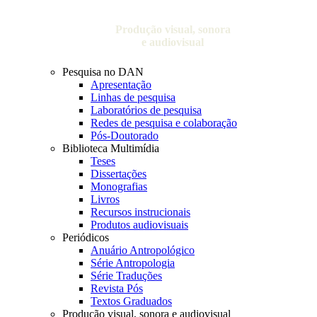
Produção visual, sonora
e audiovisual
Pesquisa no DAN
Apresentação
Linhas de pesquisa
Laboratórios de pesquisa
Redes de pesquisa e colaboração
Pós-Doutorado
Biblioteca Multimídia
Teses
Dissertações
Monografias
Livros
Recursos instrucionais
Produtos audiovisuais
Periódicos
Anuário Antropológico
Série Antropologia
Série Traduções
Revista Pós
Textos Graduados
Produção visual, sonora e audiovisual