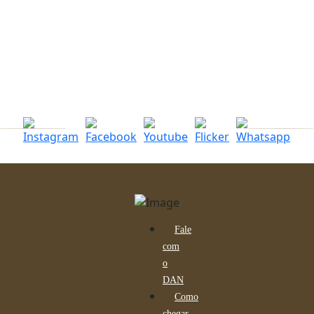
Fale
com
o
DAN
Como
chegar