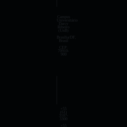
Campus
Universitário
Darcy
Ribeiro
(UnB)
Brasília/DF,
Brasil
CEP:
70910-
900
+55
(61)
3107-
3300
+55