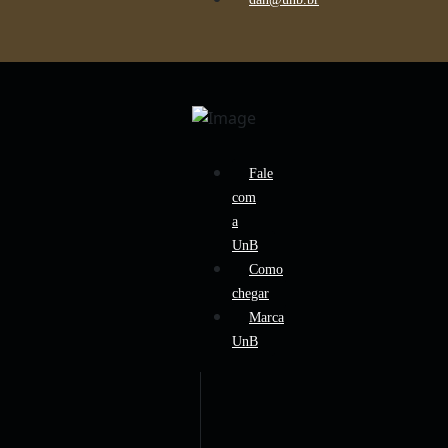
Fale
com
a
UnB
Como
chegar
Marca
UnB