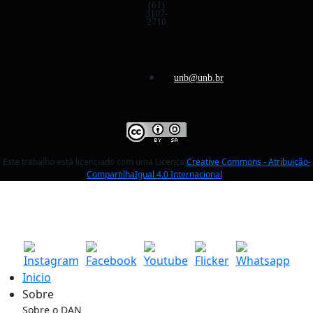
(61)
3107-
2710
unb@unb.br
Este trabalho está licenciado com uma Licença
Creative Commons - Atribuição-
CompartilhaIgual 4.0 Internacional
.
Inicio
Sobre
Sobre o DAN