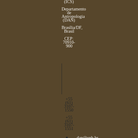
(ICS)
Departamento
de
Antropologia
(DAN)
Brasília/DF,
Brasil
CEP:
70910-
900
+55
(61)
3107-
1550
+55
(61)
3107-
1551
dan@unb.br