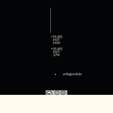
+55 (61)
3107-
3300
+55 (61)
3107-
2710
unb@unb.br
Creative Commons -
Este trabalho está licenciado com uma Licença
Atribuição-CompartilhaIgual 4.0 Internacional
.