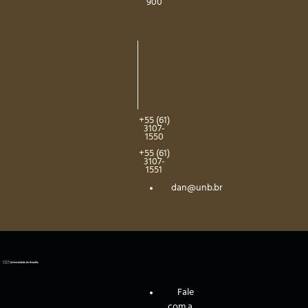
900
+55 (61)
3107-
1550
+55 (61)
3107-
1551
dan@unb.br
Fale
com a