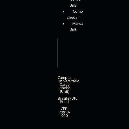
UnB
Como
chegar
Marca
UnB
Campus
Universitário
Darcy
Ribeiro
(UnB)
Brasília/DF,
Brasil
CEP:
70910-
900