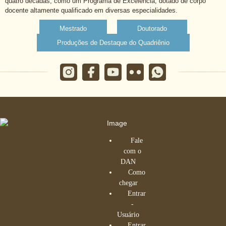
quatro décadas, como um Programa de Excelência, dotado de corpo
docente altamente qualificado em diversas especialidades.
Mestrado
Doutorado
Produções de Destaque do Quadriênio
Fale
com o
DAN
Como
chegar
Entrar
-
Usuário
Entrar