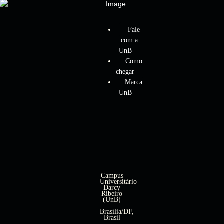
Fale
com a
UnB
Como
chegar
Marca
UnB
Campus
Universitário
Darcy
Ribeiro
(UnB)
Brasília/DF,
Brasil