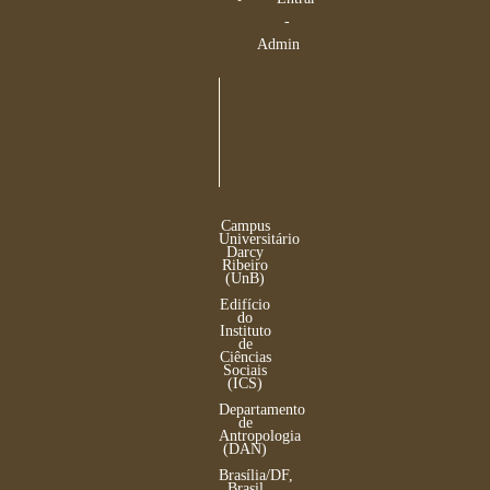
-
Admin
Campus
Universitário
Darcy
Ribeiro
(UnB)
Edifício
do
Instituto
de
Ciências
Sociais
(ICS)
Departamento
de
Antropologia
(DAN)
Brasília/DF,
Brasil